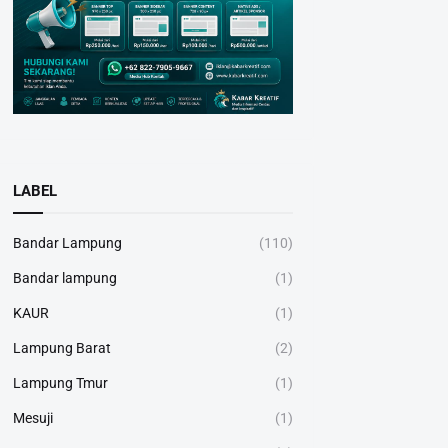
LABEL
Bandar Lampung
(110)
Bandar lampung
(1)
KAUR
(1)
Lampung Barat
(2)
Lampung Tmur
(1)
Mesuji
(1)