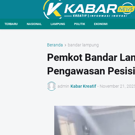
TERBARU
NASIONAL
LAMPUNG
POLITIK
EKONOMI
Beranda
bandar lampung
Pemkot Bandar La
Pengawasan Pesisi
admin
Kabar Kreatif
-
November 21, 202