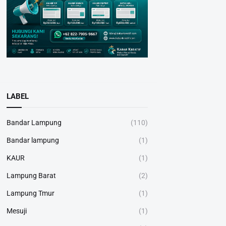
LABEL
Bandar Lampung
(110)
Bandar lampung
(1)
KAUR
(1)
Lampung Barat
(2)
Lampung Tmur
(1)
Mesuji
(1)