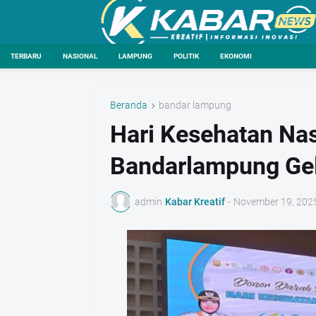
TERBARU
NASIONAL
LAMPUNG
POLITIK
EKONOMI
Beranda
bandar lampung
Hari Kesehatan Na
Bandarlampung Gel
admin
Kabar Kreatif
-
November 19, 202